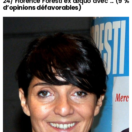
24/ Florence Foresti ex æquo avec … (9
%
d’opinions défavorables)