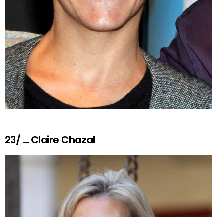
23/ … Claire Chazal