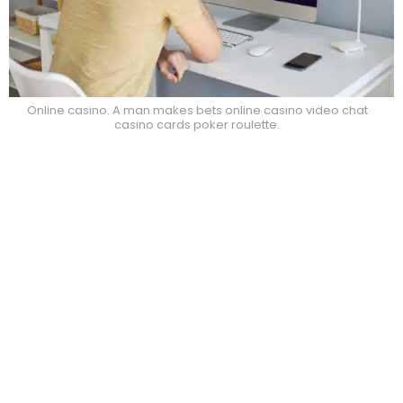
Online casino. A man makes bets online casino video chat
casino cards poker roulette.