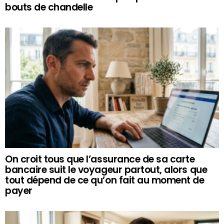
bouts de chandelle
On croit tous que l’assurance de sa carte
bancaire suit le voyageur partout, alors que
tout dépend de ce qu’on fait au moment de
payer