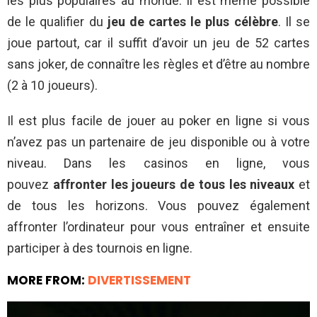
les plus populaires au monde. Il est même possible
de le qualifier du
jeu de cartes le plus célèbre
. Il se
joue partout, car il suffit d’avoir un jeu de 52 cartes
sans joker, de connaître les règles et d’être au nombre
(2 à 10 joueurs).
Il est plus facile de jouer au poker en ligne si vous
n’avez pas un partenaire de jeu disponible ou à votre
niveau. Dans les casinos en ligne, vous
pouvez
affronter les joueurs de tous les niveaux
et
de tous les horizons. Vous pouvez également
affronter l’ordinateur pour vous entraîner et ensuite
participer à des tournois en ligne.
MORE FROM:
DIVERTISSEMENT