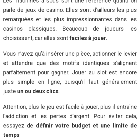
Les machines à sous sont une référence quand on
parle de jeux de casino. Elles sont d’ailleurs les plus
remarquées et les plus impressionnantes dans les
casinos classiques. Beaucoup de joueurs les
choisissent, car elles sont
faciles à jouer
.
Vous n’avez qu’à insérer une pièce, actionner le levier
et attendre que des motifs identiques s’alignent
parfaitement pour gagner. Jouer au slot est encore
plus simple en ligne, puisqu’il faut généralement
juste
un ou deux clics
.
Attention, plus le jeu est facile à jouer, plus il entraîne
l’addiction et les pertes d’argent. Pour éviter cela,
essayez de
définir votre budget et une limite de
temps
.