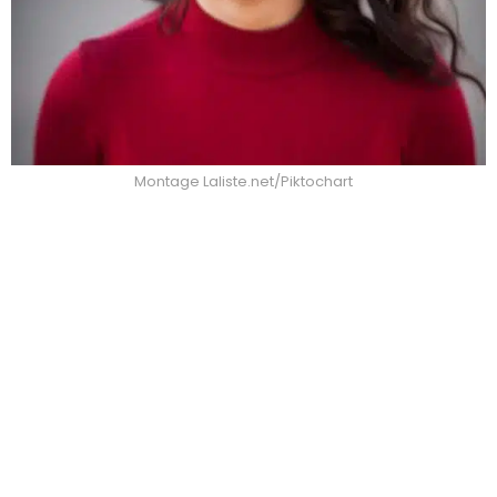
Montage Laliste.net/Piktochart