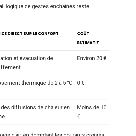
ail logique de gestes enchaînés reste
ICE DIRECT SUR LE CONFORT
COÛT
ESTIMATIF
ation et évacuation de
Environ 20 €
ouffement
ssement thermique de 2 à 5 °C
0 €
 des diffusions de chaleur en
Moins de 10
ne
€
age d’air, en domptant les courants croisés