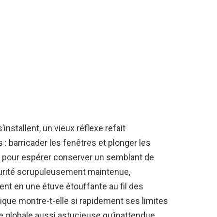
installent, un vieux réflexe refait
: barricader les fenêtres et plonger les
e pour espérer conserver un semblant de
curité scrupuleusement maintenue,
nt en une étuve étouffante au fil des
que montre-t-elle si rapidement ses limites
 globale aussi astucieuse qu’inattendue,