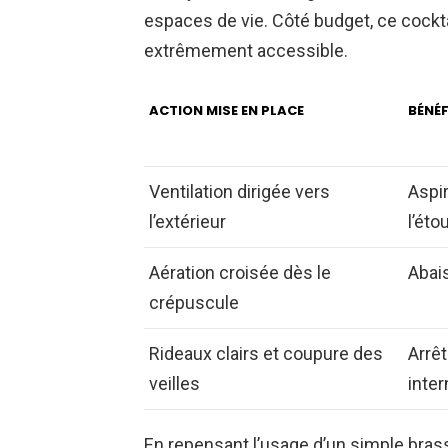
espaces de vie. Côté budget, ce cockt
extrêmement accessible.
ACTION MISE EN PLACE
BÉNÉF
Ventilation dirigée vers
Aspir
l’extérieur
l’ét
Aération croisée dès le
Abai
crépuscule
Rideaux clairs et coupure des
Arrêt
veilles
inter
En repensant l’usage d’un simple brass