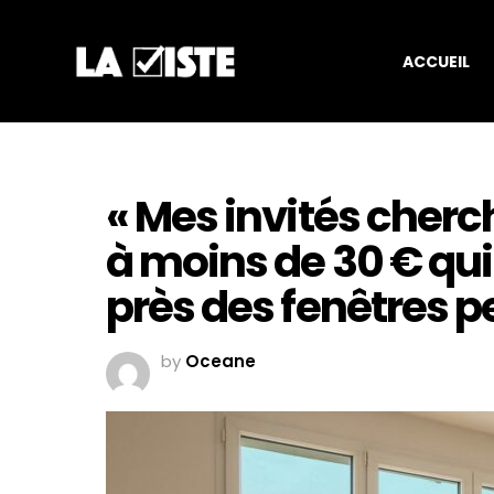
ACCUEIL
« Mes invités cherch
à moins de 30 € qui 
près des fenêtres p
by
Oceane