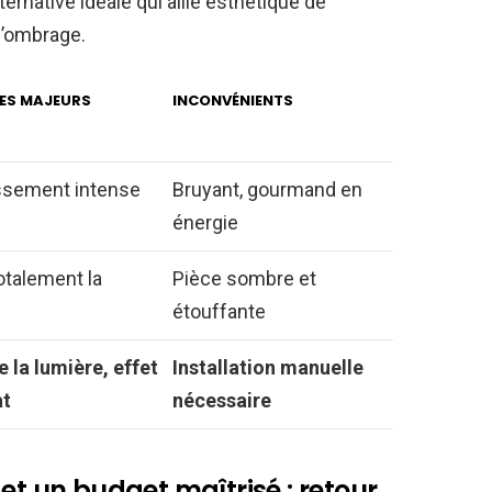
lternative idéale qui allie esthétique de
l’ombrage.
ES MAJEURS
INCONVÉNIENTS
ssement intense
Bruyant, gourmand en
énergie
otalement la
Pièce sombre et
étouffante
 la lumière, effet
Installation manuelle
t
nécessaire
et un budget maîtrisé : retour