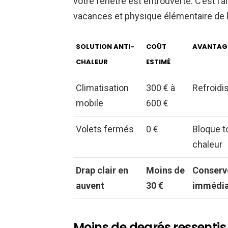
votre fenêtre est entrouverte. C’est l’a
vacances et physique élémentaire de 
SOLUTION ANTI-
COÛT
AVANTAG
CHALEUR
ESTIMÉ
Climatisation
300 € à
Refroidi
mobile
600 €
Volets fermés
0 €
Bloque t
chaleur
Drap clair en
Moins de
Conserve
auvent
30 €
immédia
Moins de degrés ressentis 