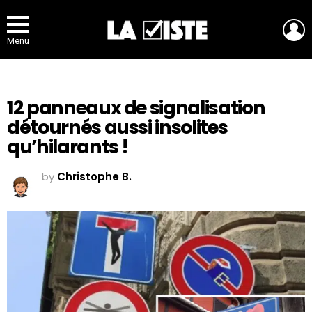
L
Menu
12 panneaux de signalisation
détournés aussi insolites
qu’hilarants !
by
Christophe B.