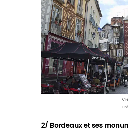
Cré
Créd
2/ Bordeaux et ses monu