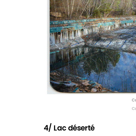
Ca
Ca
4/ Lac déserté