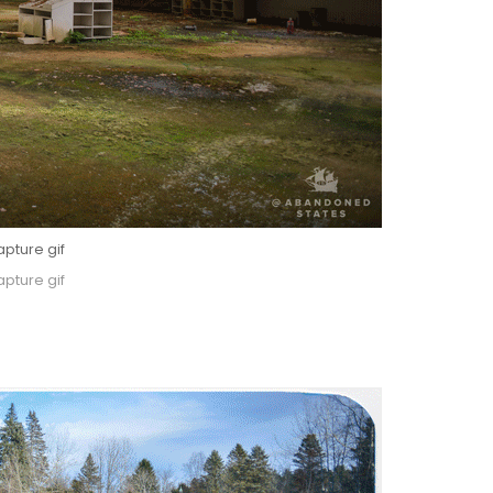
pture gif
pture gif