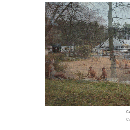
Ca
Ca