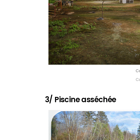
Ca
Ca
3/ Piscine asséchée