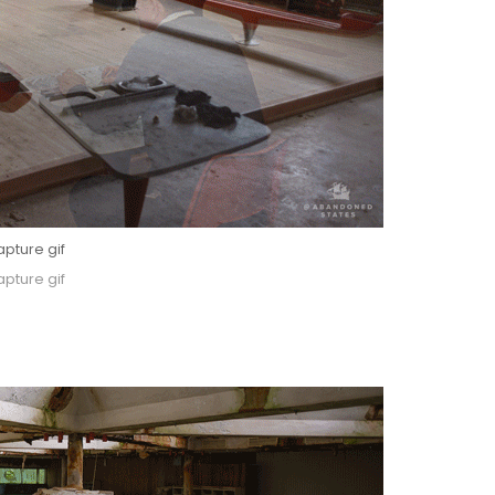
pture gif
pture gif