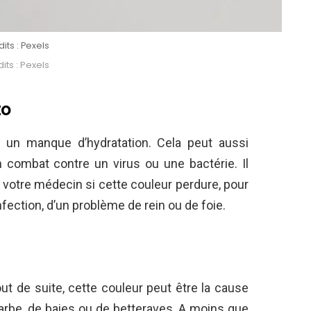
its : Pexels
its : Pexels
to
à un manque d’hydratation. Cela peut aussi
n combat contre un virus ou une bactérie. Il
r votre médecin si cette couleur perdure, pour
nfection, d’un problème de rein ou de foie.
out de suite, cette couleur peut être la cause
rbe, de baies ou de betteraves. A moins que