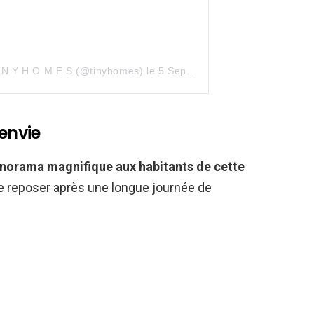
I N Y H O M E S (@tinyhomes)
le
5 Sept. 2020 à 9 :34 PDT
 envie
norama magnifique aux habitants de cette
e reposer après une longue journée de