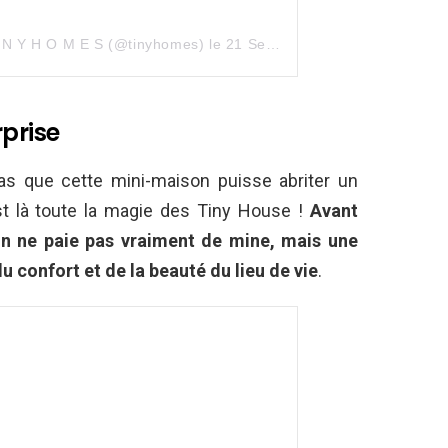
I N Y H O M E S (@tinyhomes)
le
21 Sept. 2020 à 9 :20 PDT
rprise
s que cette mini-maison puisse abriter un
st là toute la magie des Tiny House !
Avant
son ne paie pas vraiment de mine, mais une
du confort et de la beauté du lieu de vie
.