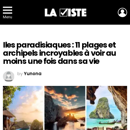
L
Menu
Iles paradisiaques : 11 plages et
archipels incroyables à voir au
moins une fois dans sa vie
by
Yunona