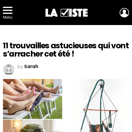
L
Menu
11 trouvailles astucieuses qui vont
s’arracher cet été !
by
Sarah