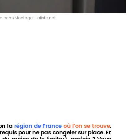
re.com/Montage : Laliste.net
lon la
région de France
où l’on se trouve
.
érequis pour ne pas congeler sur place. Et
 du moins de le limiter), parfois ? Vous