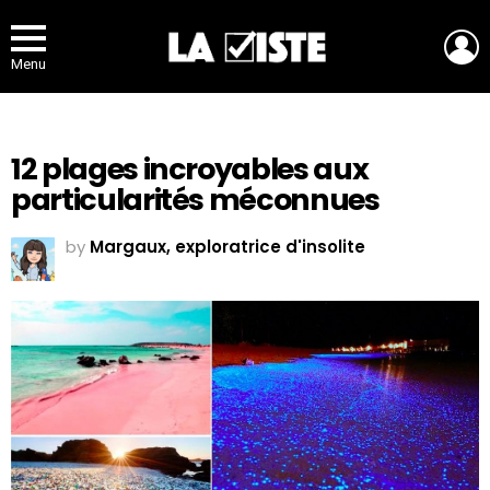
L
Menu
12 plages incroyables aux
particularités méconnues
by
Margaux, exploratrice d'insolite