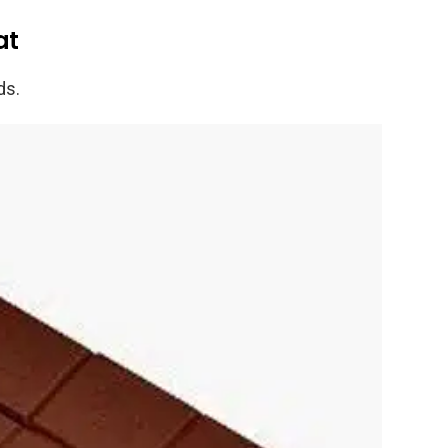
at
ds.