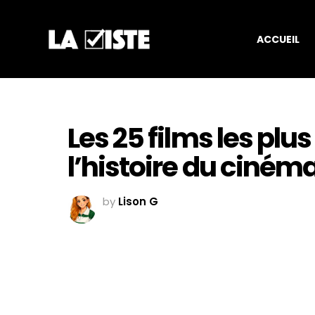
ACCUEIL
Les 25 films les plu
l’histoire du ciném
by
Lison G