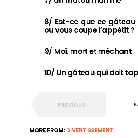
7/ Un matou momifié
8/ Est-ce que ce gâtea
ou vous coupe l’appétit ?
9/ Moi, mort et méchant
10/ Un gâteau qui doit tap
PREVIOUS
P
MORE FROM:
DIVERTISSEMENT