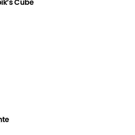
bik’s Cube
nte