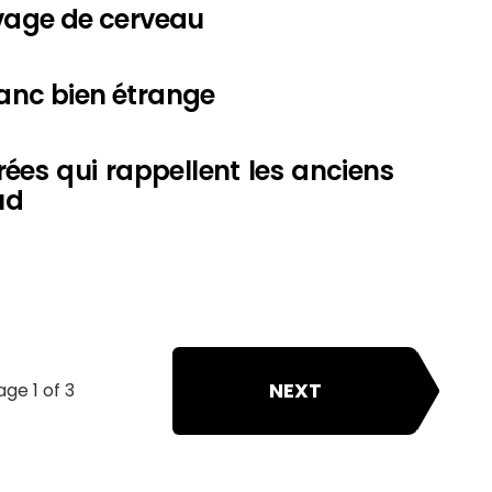
avage de cerveau
lanc bien étrange
rées qui rappellent les anciens
ud
NEXT
age 1 of 3