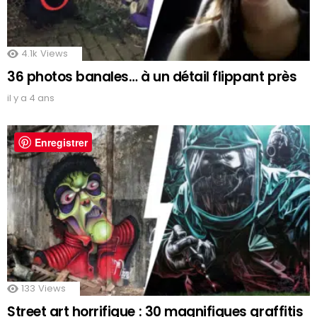
4.1k
Views
36 photos banales… à un détail flippant près
il y a 4 ans
Enregistrer
133
Views
Street art horrifique : 30 magnifiques graffitis