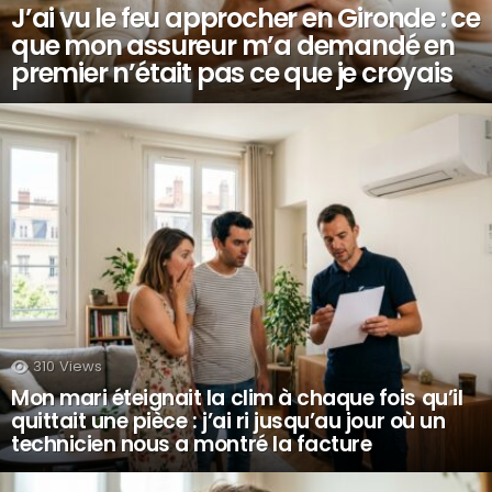
J’ai vu le feu approcher en Gironde : ce
que mon assureur m’a demandé en
premier n’était pas ce que je croyais
310
Views
Mon mari éteignait la clim à chaque fois qu’il
quittait une pièce : j’ai ri jusqu’au jour où un
technicien nous a montré la facture