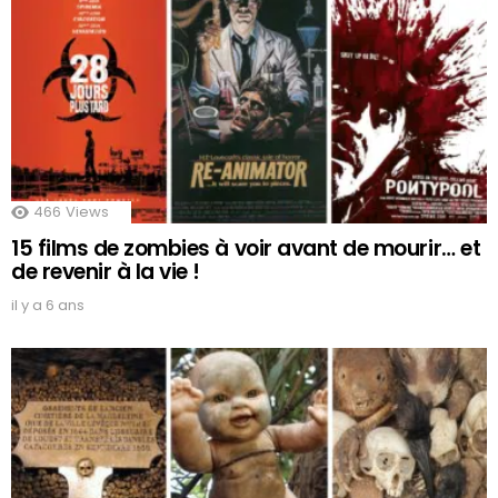
466
Views
15 films de zombies à voir avant de mourir… et
de revenir à la vie !
il y a 6 ans