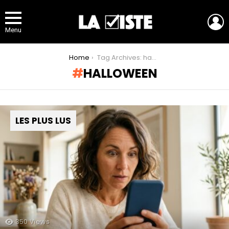
L
Menu
You are here:
Home
Tag Archives: halloween
HALLOWEEN
LES PLUS LUS
350
Views