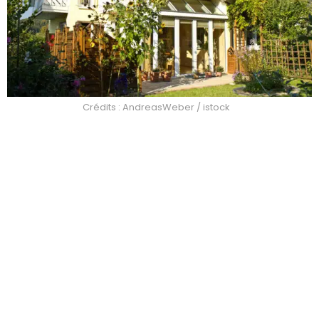
Crédits : AndreasWeber / istock