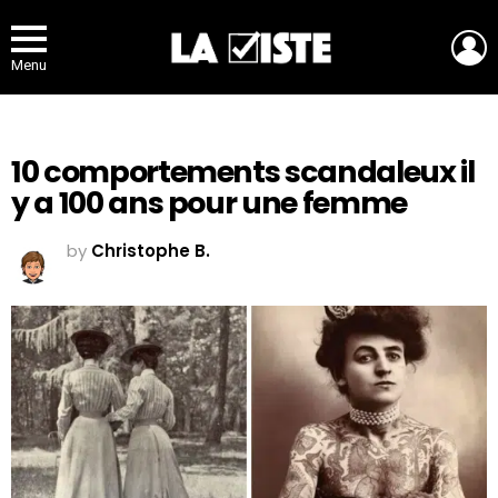
L
Menu
10 comportements scandaleux il
y a 100 ans pour une femme
by
Christophe B.