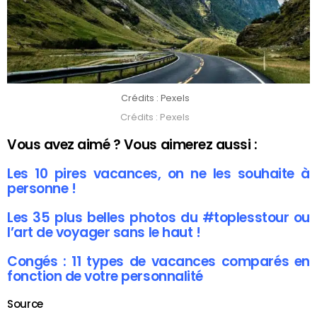
Crédits : Pexels
Crédits : Pexels
Vous avez aimé ? Vous aimerez aussi :
Les 10 pires vacances, on ne les souhaite à
personne !
Les 35 plus belles photos du #toplesstour ou
l’art de voyager sans le haut !
Congés : 11 types de vacances comparés en
fonction de votre personnalité
Source