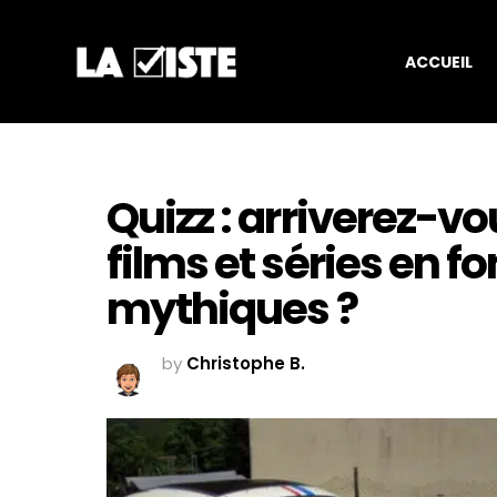
ACCUEIL
Quizz : arriverez-v
films et séries en f
mythiques ?
by
Christophe B.