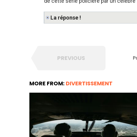
de cette série policière par un célèbre
La réponse !
PREVIOUS
P
MORE FROM:
DIVERTISSEMENT