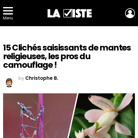
L
Menu
15 Clichés saisissants de mantes
religieuses, les pros du
camouflage !
by
Christophe B.