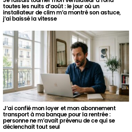
Je faisais tourner mon ventilateur à fond
toutes les nuits d’août : le jour où un
installateur de clim m’a montré son astuce,
j’ai baissé la vitesse
J’ai confié mon loyer et mon abonnement
transport à ma banque pour la rentrée :
personne ne m’avait prévenu de ce qui se
déclenchait tout seul