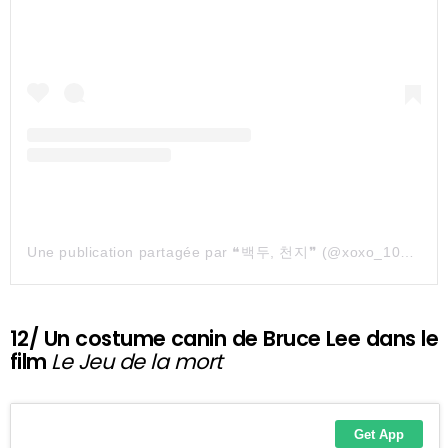
Une publication partagée par ❝백두, 천지❞ (@xoxo_1001000)
12/ Un costume canin de Bruce Lee dans le
film
Le Jeu de la mort