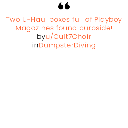
Two U-Haul boxes full of Playboy
Magazines found curbside!
by
u/Cult7Choir
in
DumpsterDiving