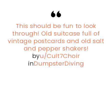
This should be fun to look
through! Old suitcase full of
vintage postcards and old salt
and pepper shakers!
by
u/Cult7Choir
in
DumpsterDiving