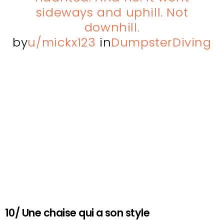
sideways and uphill. Not
downhill.
by
u/mickx123
in
DumpsterDiving
10/ Une chaise qui a son style