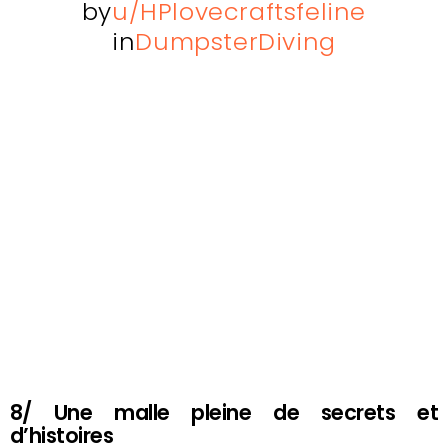
by
u/HPlovecraftsfeline
in
DumpsterDiving
8/ Une malle pleine de secrets et
d’histoires