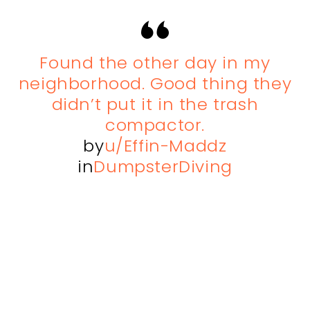
Found the other day in my
neighborhood. Good thing they
didn’t put it in the trash
compactor.
by
u/Effin-Maddz
in
DumpsterDiving