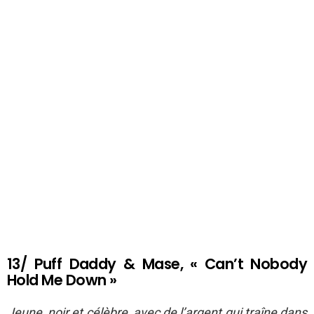
13/ Puff Daddy & Mase, « Can’t Nobody
Hold Me Down »
Jeune, noir et célèbre, avec de l’argent qui traîne dans