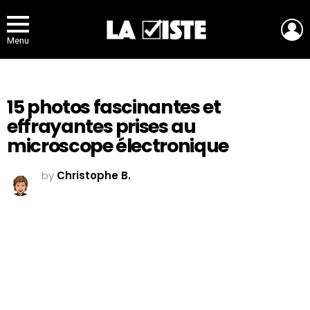
L
Menu
15 photos fascinantes et
effrayantes prises au
microscope électronique
by
Christophe B.