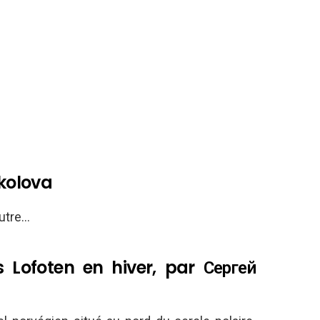
okolova
utre…
 Lofoten en hiver, par Сергей