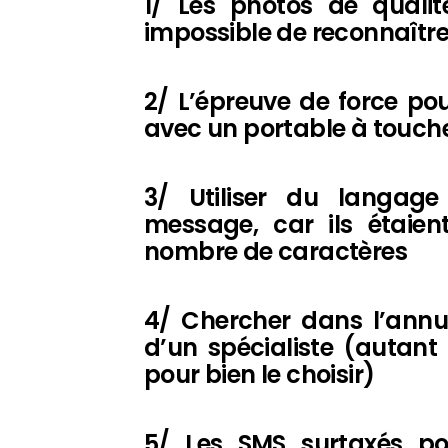
1/ Les photos de qualité
impossible de reconnaîtr
2/ L’épreuve de force po
avec un portable à touch
3/ Utiliser du langag
message, car ils étaien
nombre de caractères
4/ Chercher dans l’ann
d’un spécialiste (autant 
pour bien le choisir)
5/ Les SMS surtaxés po