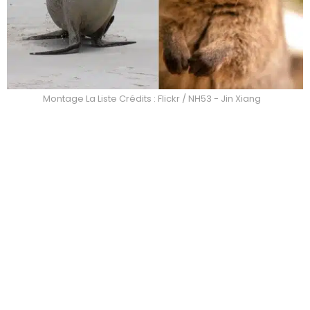
Montage La Liste Crédits : Flickr / NH53 - Jin Xiang