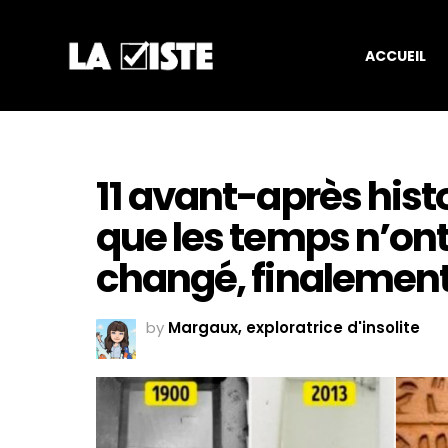
ACCUEIL
11 avant-après hist
que les temps n’on
changé, finalemen
by
Margaux, exploratrice d'insolite