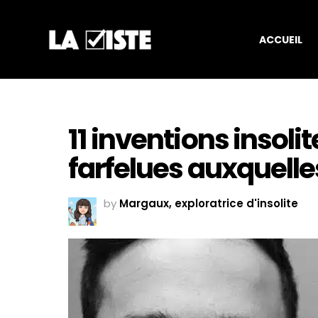
ACCUEIL
11 inventions insol
farfelues auxquell
by
Margaux, exploratrice d'insolite