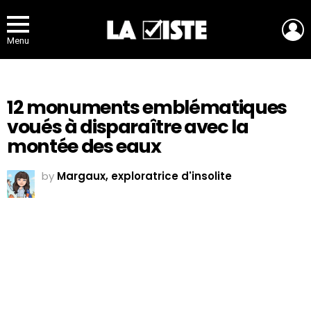
L
Menu
12 monuments emblématiques
voués à disparaître avec la
montée des eaux
by
Margaux, exploratrice d'insolite