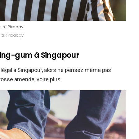
its : Pixabay
ts : Pixabay
wing-gum à Singapour
llégal à Singapour, alors ne pensez même pas
grosse amende, voire plus.