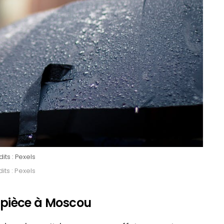
its : Pexels
its : Pexels
e pièce à Moscou