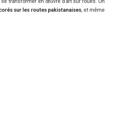
 se transformer en œuvre d’art sur roues. On
corés sur les routes pakistanaises
, et même