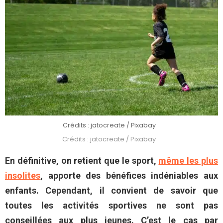
Crédits : jatocreate / Pixabay
Crédits : jatocreate / Pixabay
En définitive, on retient que le sport,
même les plus
insolites
, apporte des bénéfices indéniables aux
enfants. Cependant, il convient de savoir que
toutes les activités sportives ne sont pas
conseillées aux plus jeunes. C’est le cas par