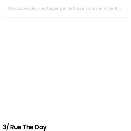
Une publication partagée par Jeff Lee Johnson (@jeffleejohnsonillustration)
3/ Rue The Day