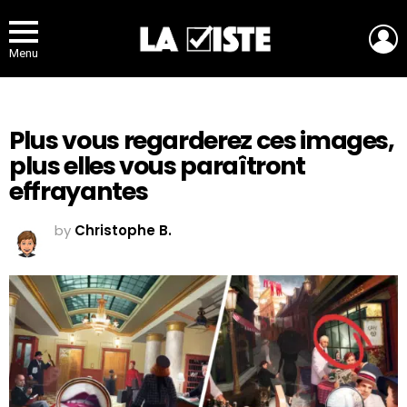
L
Menu
Plus vous regarderez ces images,
plus elles vous paraîtront
effrayantes
by
Christophe B.