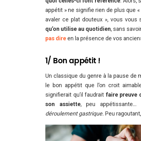
quoi celles-ci font référence
. Alors,
appétit » ne signifie rien de plus que 
avaler ce plat douteux », vous vous
qu’on utilise au quotidien
, sans savo
pas dire
en la présence de vos ancien
1/ Bon appétit !
Un classique du genre à la pause de m
le bon appétit que l’on croit aimable
signifierait qu’il faudrait
faire preuve
son assiette
, peu appétissante… L
déroulement gastrique.
Peu ragoutant,