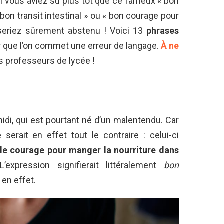
 si vous aviez su plus tôt que ce fameux « bon
« bon transit intestinal » ou « bon courage pour
 seriez sûrement abstenu ! Voici 13
phrases
ir que l’on commet une erreur de langage.
À ne
s professeurs de lycée !
idi, qui est pourtant né d’un malentendu. Car
 serait en effet tout le contraire : celui-ci
 de courage pour manger la nourriture dans
’expression signifierait littéralement
bon
 en effet.