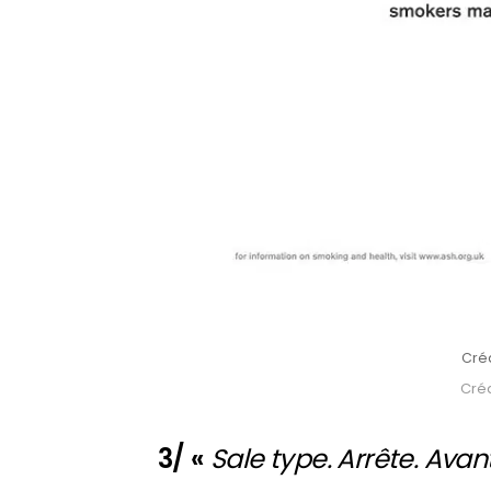
Créd
Créd
3/ «
Sale type.
Arrête. Avant