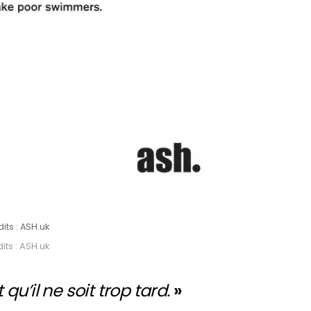
its : ASH.uk
its : ASH.uk
 qu’il ne soit trop tard.
»