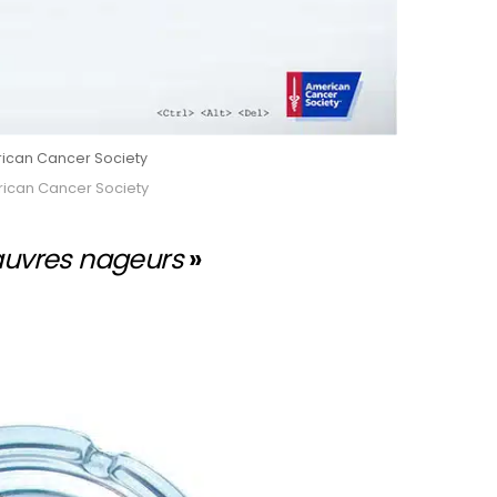
rican Cancer Society
rican Cancer Society
auvres nageurs
»