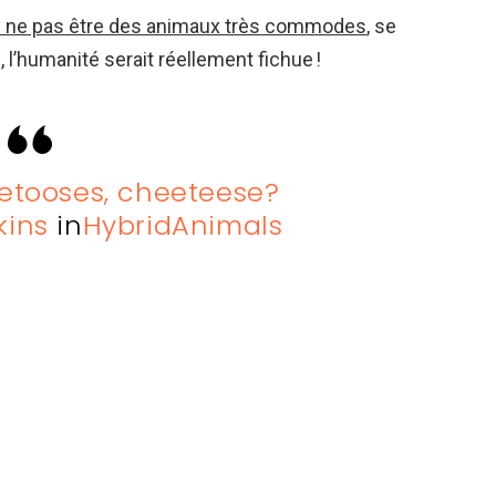
r ne pas être des animaux très commodes
, se
 l’humanité serait réellement fichue !
etooses, cheeteese?
kins
in
HybridAnimals