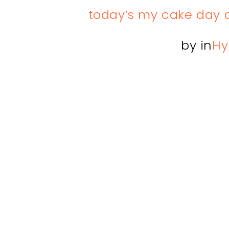
today’s my cake day a
by
in
Hy