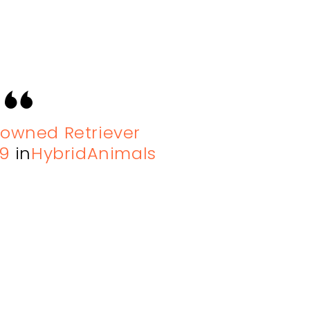
rowned Retriever
9
in
HybridAnimals