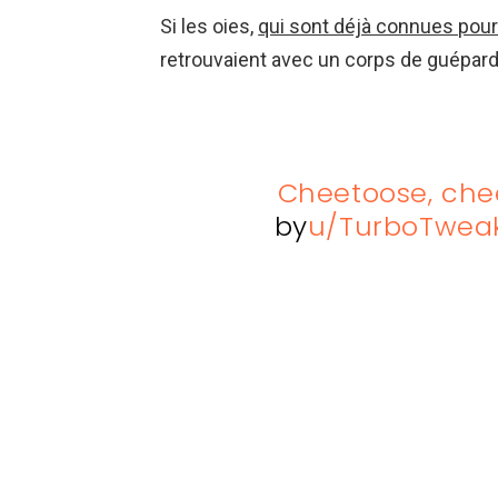
Si les oies,
qui sont déjà connues pou
retrouvaient avec un corps de guépard,
Cheetoose, che
by
u/TurboTwea