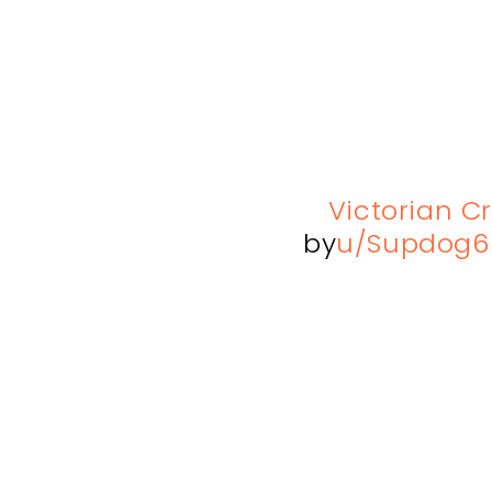
Victorian C
by
u/Supdog6