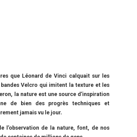
res que Léonard de Vinci calquait sur les
andes Velcro qui imitent la texture et les
teron, la nature est une source d’inspiration
gine de bien des progrès techniques et
ûrement jamais vu le jour.
e l’observation de la nature, font, de nos
 de centaines de millions de gens.