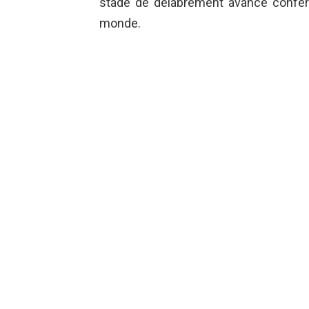
stade de délabrement avancé confère
monde.