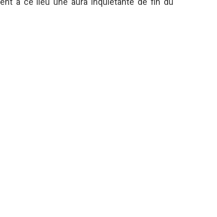
nt à ce lieu une aura inquiétante de fin du