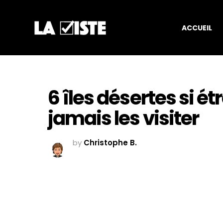
ACCUEIL
6 îles désertes si é
jamais les visiter
by
Christophe B.