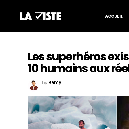
ACCUEIL
Les superhéros exist
10 humains aux rée
by
Rémy