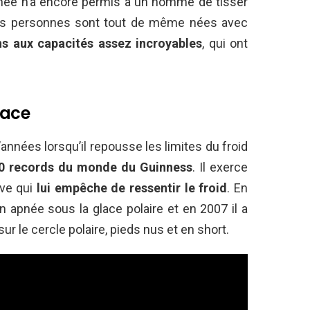
gnée n’a encore permis à un homme de tisser
aines personnes sont tout de même nées avec
s aux capacités assez incroyables
, qui ont
lace
nnées lorsqu’il repousse les limites du froid
0 records du monde du Guinness
. Il exerce
ve qui
lui empêche de ressentir le froid
. En
n apnée sous la glace polaire et en 2007 il a
r le cercle polaire, pieds nus et en short.