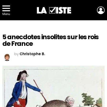
L
Menu
5 anecdotes insolites sur les rois
de France
by
Christophe B.