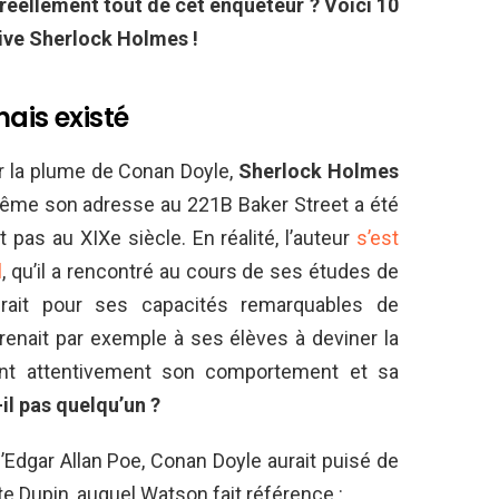
réellement tout de cet enquêteur ? Voici 10
tive Sherlock Holmes !
ais existé
par la plume de Conan Doyle,
Sherlock Holmes
même son adresse au 221B Baker Street a été
 pas au XIXe siècle. En réalité, l’auteur
s’est
l
, qu’il a rencontré au cours de ses études de
irait pour ses capacités remarquables de
pprenait par exemple à ses élèves à deviner la
vant attentivement son comportement et sa
il pas quelqu’un ?
Edgar Allan Poe, Conan Doyle aurait puisé de
te Dupin, auquel Watson fait référence :