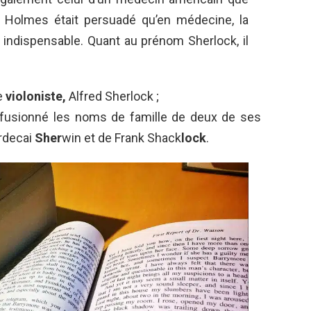
l Holmes était persuadé qu’en médecine, la
 indispensable. Quant au prénom Sherlock, il
re
violoniste,
Alfred Sherlock ;
ait fusionné les noms de famille de deux de ses
ordecai
Sher
win et de Frank Shack
lock
.