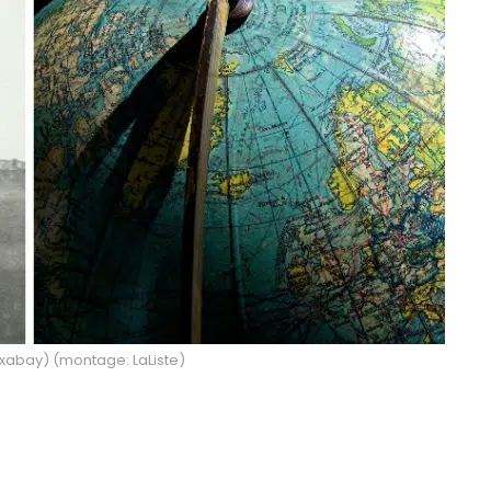
ixabay) (montage: LaListe)